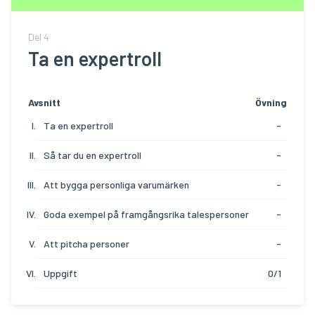
Del
4
Ta en expertroll
Avsnitt
Övning
Ta en expertroll
-
Så tar du en expertroll
-
Att bygga personliga varumärken
-
Goda exempel på framgångsrika talespersoner
-
Att pitcha personer
-
Uppgift
0/1