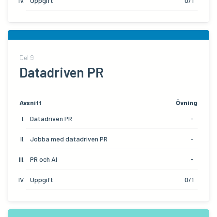
Uppgift
0/1
Del
9
Datadriven PR
Avsnitt
Övning
Datadriven PR
-
Jobba med datadriven PR
-
PR och AI
-
Uppgift
0/1