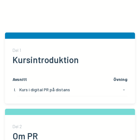
Del
1
Kursintroduktion
Avsnitt
Övning
Kurs i digital PR på distans
-
Del
2
Om PR