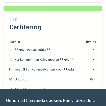
Del
11
Certifering
Avsnitt
Övning
PR-plan och att mäta PR
-
Hur kommer man igång med en PR-plan?
-
Innehåll i en kommunikations- och PR-plan
-
Uppgift
0/1
Att mäta egna kanaler
-
Att mäta PR
-
Genom att använda cookies kan vi utvärdera