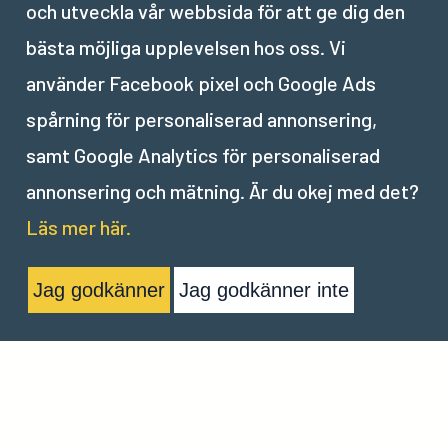
och utveckla vår webbsida för att ge dig den
Uppgift
0/1
bästa möjliga upplevelsen hos oss. Vi
Certifiering
-
använder Facebook pixel och Google Ads
spårning för personaliserad annonsering,
samt Google Analytics för personaliserad
annonsering och mätning. Är du okej med det?
Läs mer här.
Jag godkänner
Jag godkänner inte
Nordic Tech Institute | Nordic Digital Institute AB |
team@nordictechinstitute.com
| Org. nr. 559216-4197 | Vasagatan