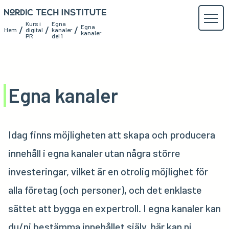
Kurs i
Egna
Egna
/
/
/
Hem
digital
kanaler
kanaler
PR
del 1
Egna kanaler
Idag finns möjligheten att skapa och producera
innehåll i egna kanaler utan några större
investeringar, vilket är en otrolig möjlighet för
alla företag (och personer), och det enklaste
sättet att bygga en expertroll. I egna kanaler kan
du/ni bestämma innehållet själv, här kan ni