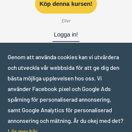
Köp denna kursen!
Eller
Logga in!
Genom att använda cookies kan vi utvärdera
och utveckla vår webbsida för att ge dig den
Nästa del:
bästa möjliga upplevelsen hos oss. Vi
använder Facebook pixel och Google Ads
III
.
Att sälja med ord
spårning för personaliserad annonsering,
samt Google Analytics för personaliserad
annonsering och mätning. Är du okej med det?
Läs mer här.