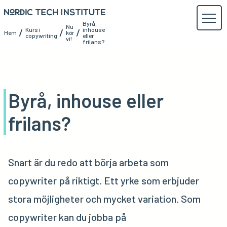
Byrå,
Nu
Kurs i
inhouse
/
/
/
Hem
kör
copywriting
eller
vi!
frilans?
Byrå, inhouse eller
frilans?
Snart är du redo att börja arbeta som
copywriter på riktigt. Ett yrke som erbjuder
stora möjligheter och mycket variation. Som
copywriter kan du jobba på