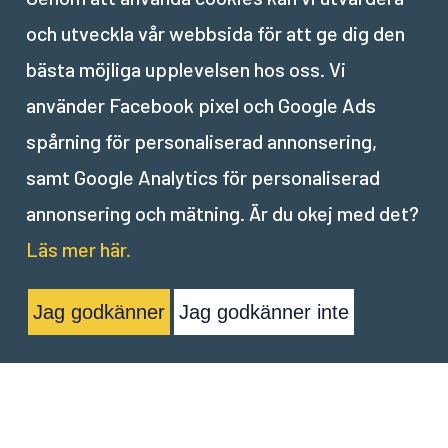
och utveckla vår webbsida för att ge dig den
Nästa del:
bästa möjliga upplevelsen hos oss. Vi
använder Facebook pixel och Google Ads
XIX
.
Övning – skapa och producera innehåll
spårning för personaliserad annonsering,
samt Google Analytics för personaliserad
annonsering och mätning. Är du okej med det?
Läs mer här.
Jag godkänner
Jag godkänner inte