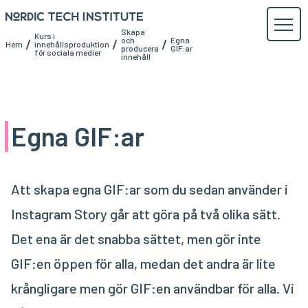
Skapa
Kurs i
och
Egna
/
/
/
Hem
innehållsproduktion
producera
GIF:ar
för sociala medier
innehåll
Egna GIF:ar
Att skapa egna GIF:ar som du sedan använder i
Instagram Story går att göra på två olika sätt.
Det ena är det snabba sättet, men gör inte
GIF:en öppen för alla, medan det andra är lite
krångligare men gör GIF:en användbar för alla. Vi