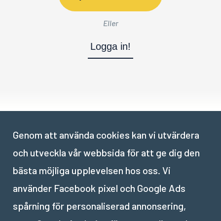
Eller
Logga in!
Delen är klar. Tillbaka till översikten.
Genom att använda cookies kan vi utvärdera
och utveckla vår webbsida för att ge dig den
bästa möjliga upplevelsen hos oss. Vi
använder Facebook pixel och Google Ads
spårning för personaliserad annonsering,