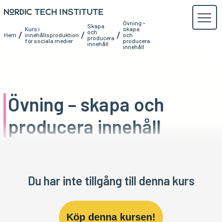
Övning –
Skapa
Kurs i
skapa
och
/
/
/
Hem
innehållsproduktion
och
producera
för sociala medier
producera
innehåll
innehåll
Övning – skapa och
producera innehåll
Du har inte tillgång till denna kurs
Köp denna kursen!