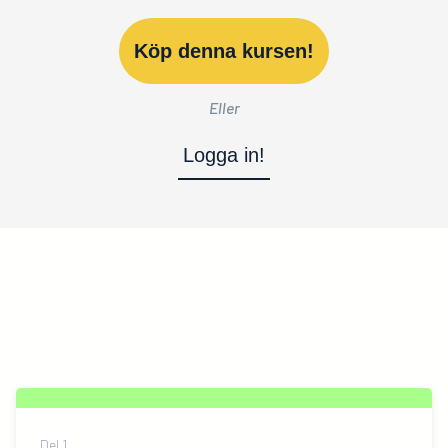
Köp denna kursen!
Eller
Logga in!
Del
1