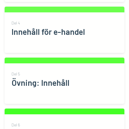
Del
4
Innehåll för e-handel
Del
5
Övning: Innehåll
Del
6