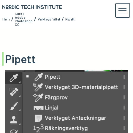
Kurs i
Adobe
/
/
/
Hem
Verktygsfältet
Pipett
Photoshop
CC
Pipett