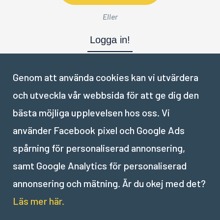
Eller
Logga in!
Genom att använda cookies kan vi utvärdera
och utveckla vår webbsida för att ge dig den
Nästa del:
bästa möjliga upplevelsen hos oss. Vi
använder Facebook pixel och Google Ads
VIII
.
Skärpa
spårning för personaliserad annonsering,
samt Google Analytics för personaliserad
annonsering och mätning. Är du okej med det?
Läs mer här.