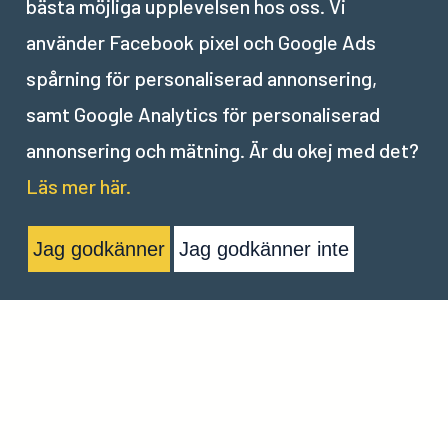
Nästa del:
bästa möjliga upplevelsen hos oss. Vi
använder Facebook pixel och Google Ads
II
.
Annonsera i Ads Manager
spårning för personaliserad annonsering,
samt Google Analytics för personaliserad
annonsering och mätning. Är du okej med det?
Läs mer här.
Jag godkänner
Jag godkänner inte
Nordic Tech Institute | Nordic Digital Institute AB |
team@nordictechinstitute.com
| Org. nr. 559216-4197 | Vasagatan
28 111 20 Stockholm