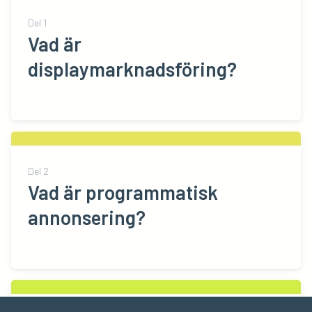
Del
1
Vad är
displaymarknadsföring?
Del
2
Vad är programmatisk
annonsering?