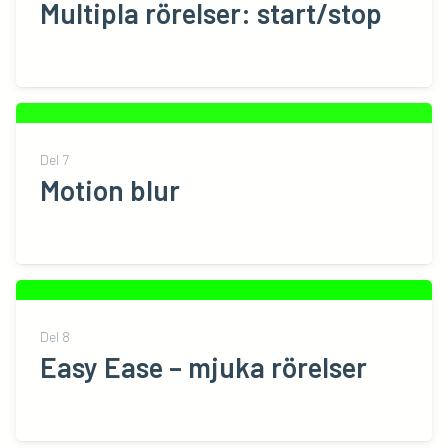
Multipla rörelser: start/stop
Del
7
Motion blur
Del
8
Easy Ease – mjuka rörelser