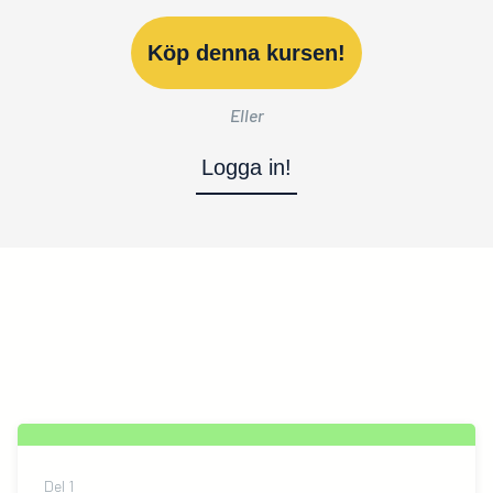
Köp denna kursen!
Eller
Logga in!
Del
1