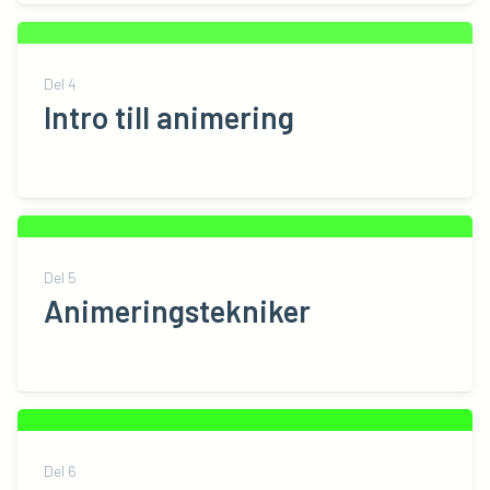
Del
4
Intro till animering
Del
5
Animeringstekniker
Del
6