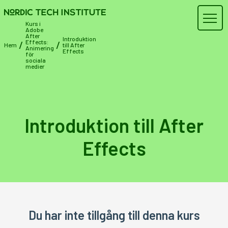
Kurs i
Adobe
After
Introduktion
Effects:
/
/
Hem
till After
Animering
Effects
för
sociala
medier
Introduktion till After
Effects
Du har inte tillgång till denna kurs